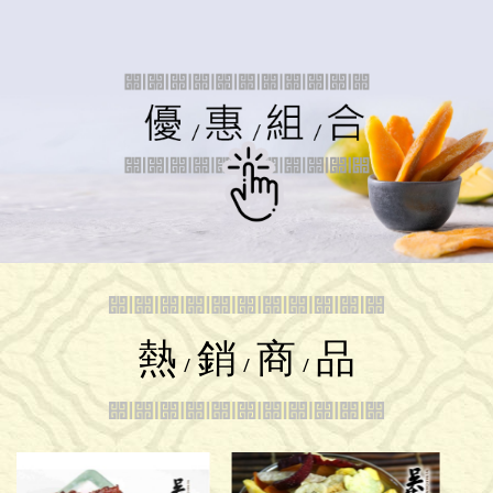
熱
銷
商
品
/
/
/