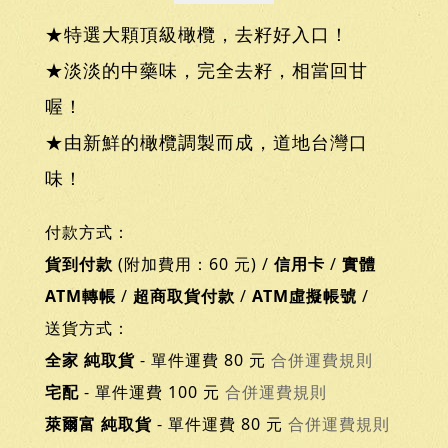
★特選大顆頂級橄欖，去籽好入口！
★淡淡的中藥味，完全去籽，相當回甘
喔！
★由新鮮的橄欖調製而成，道地台灣口
味！
付款方式：
貨到付款
(附加費用：60 元) /
信用卡
/
實體
ATM轉帳
/
超商取貨付款
/
ATM虛擬帳號
/
送貨方式：
全家 純取貨
- 單件運費 80 元
合併運費規則
宅配
- 單件運費 100 元
合併運費規則
萊爾富 純取貨
- 單件運費 80 元
合併運費規則