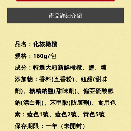
產品詳細介紹
品名：化核橄欖
規格：160g/包
成分：特選大顆新鮮橄欖、鹽、糖
添加物：香料(五香粉)、紐甜(甜味
劑)、糖精納鹽(甜味劑)、偏亞硫酸氫
鈉(漂白劑)、苯甲酸(防腐劑)、食用色
素：藍色1號、藍色2號、黃色5號
保存期限：一年（未開封）