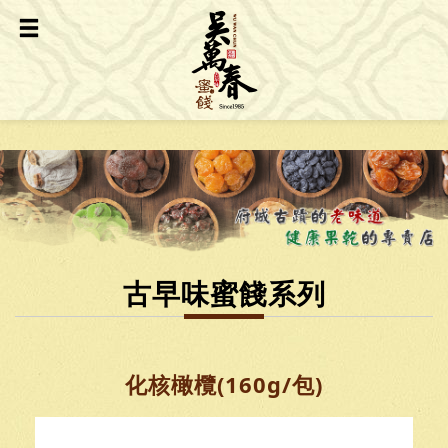
古早味蜜餞系列
化核橄欖(160g/包)