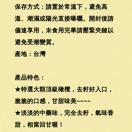
保存方式：請置於常溫下，避免高
溫、潮濕或陽光直接曝曬。開封後請
儘速享用，未食用完畢請壓緊夾鏈以
避免受潮變質。
產地：台灣
產品特色：
★特選大顆頂級橄欖，去籽好入口，
脆脆的口感，甘甜味美~~~~
★淡淡的中藥味，完全去籽，氣味香
甜，相當回甘喔！