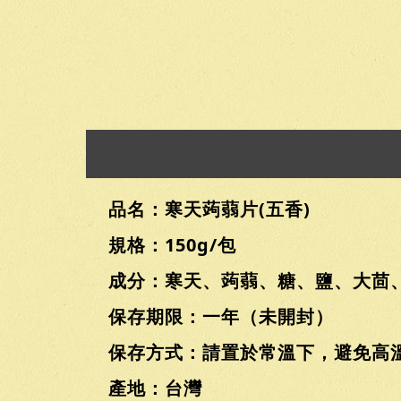
品名：寒天蒟蒻片(五香)
規格：150g/包
成分：寒天、蒟蒻、糖、鹽、大茴
保存期限：一年（未開封）
保存方式：請置於常溫下，避免高
產地：台灣