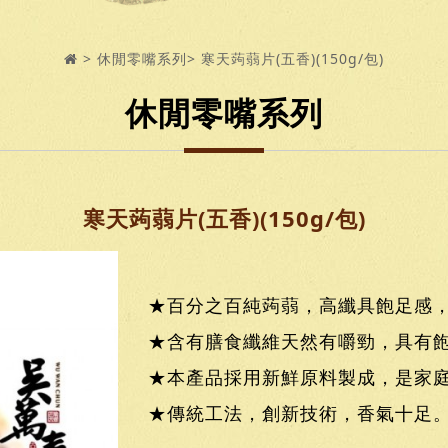
休閒零嘴系列
寒天蒟蒻片(五香)(150g/包)
休閒零嘴系列
寒天蒟蒻片(五香)(150g/包)
★百分之百純蒟蒻，高纖具飽足感
★含有膳食纖維天然有嚼勁，具有
★本產品採用新鮮原料製成，是家
★傳統工法，創新技術，香氣十足