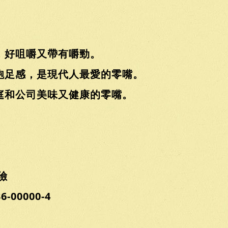
，好咀嚼又帶有嚼勁。
飽足感，是現代人最愛的零嘴。
庭和公司美味又健康的零嘴。
。
任險
00000-4