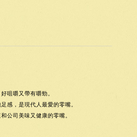
，好咀嚼又帶有嚼勁。
飽足感，是現代人最愛的零嘴。
庭和公司美味又健康的零嘴。
。