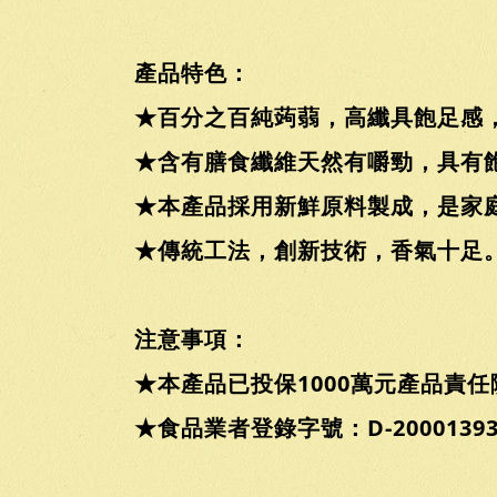
產品特色：
★百分之百純蒟蒻，高纖具飽足感
★含有膳食纖維天然有嚼勁，具有
★本產品採用新鮮原料製成，是家
★傳統工法，創新技術，香氣十足
注意事項：
★本產品已投保1000萬元產品責
★食品業者登錄字號：D-200013936-