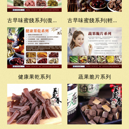
古早味蜜餞系列(復古袋裝)
古早味蜜餞系列(輕巧隨手包)
健康果乾系列
蔬果脆片系列