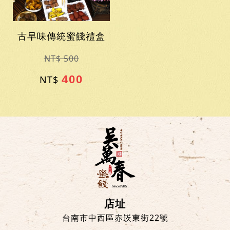
古早味傳統蜜餞禮盒
NT$ 500
400
NT$
店址
台南市中西區赤崁東街22號