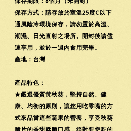
保存期限：8個月（未開封）
保存方式：請存放於室溫25度C以下
通風陰冷環境保存，請勿置於高溫、
潮濕、日光直射之場所。開封後請儘
速享用，並於一週內食用完畢。
產地：台灣
產品特色：
★嚴選優質黃秋葵，堅持自然、健
康、均衡的原則，讓您用吃零嘴的方
式來品嘗這些蔬果的營養，享受秋葵
脆片的香甜酥脆口感，絕對要您吃的