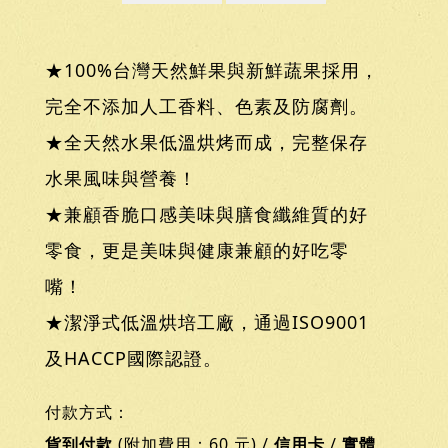
★100%台灣天然鮮果與新鮮蔬果採用，
完全不添加人工香料、色素及防腐劑。
★全天然水果低溫烘烤而成，完整保存
水果風味與營養！
★兼顧香脆口感美味與膳食纖維質的好
零食，更是美味與健康兼顧的好吃零
嘴！
★潔淨式低溫烘培工廠，通過ISO9001
及HACCP國際認證。
付款方式：
貨到付款
(附加費用：60 元) /
信用卡
/
實體