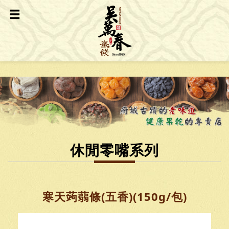
休閒零嘴系列
寒天蒟蒻條(五香)(150g/包)