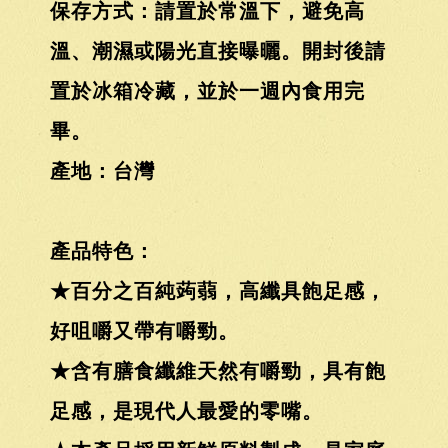
保存方式：請置於常溫下，避免高
溫、潮濕或陽光直接曝曬。開封後請
置於冰箱冷藏，並於一週內食用完
畢。
產地：台灣
產品特色：
★百分之百純蒟蒻，高纖具飽足感，
好咀嚼又帶有嚼勁。
★含有膳食纖維天然有嚼勁，具有飽
足感，是現代人最愛的零嘴。