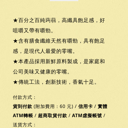
★百分之百純蒟蒻，高纖具飽足感，好
咀嚼又帶有嚼勁。
★含有膳食纖維天然有嚼勁，具有飽足
感，是現代人最愛的零嘴。
★本產品採用新鮮原料製成，是家庭和
公司美味又健康的零嘴。
★傳統工法，創新技術，香氣十足。
付款方式：
貨到付款
(附加費用：60 元) /
信用卡
/
實體
ATM轉帳
/
超商取貨付款
/
ATM虛擬帳號
/
送貨方式：