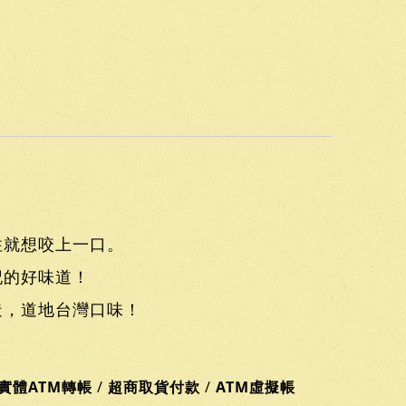
住就想咬上一口。
記的好味道！
造，道地台灣口味！
實體ATM轉帳
/
超商取貨付款
/
ATM虛擬帳