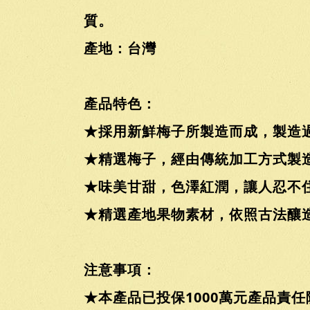
質。
產地：台灣
產品特色：
★採用新鮮梅子所製造而成，製造
★精選梅子，經由傳統加工方式製
★味美甘甜，色澤紅潤，讓人忍不
★精選產地果物素材，依照古法釀
注意事項：
★本產品已投保1000萬元產品責任