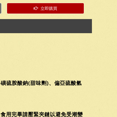
立即購買
)磺硫胺酸鈉(甜味劑)、偏亞硫酸氫
未食用完畢請壓緊夾鏈以避免受潮變