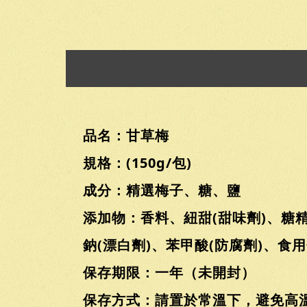
品名：甘草梅
規格：(150g/包)
成分：精選梅子、糖、鹽
添加物：香料、紐甜(甜味劑)、糖精
鈉(漂白劑)、苯甲酸(防腐劑)、食
保存期限：一年（未開封）
保存方式：請置於常溫下，避免高