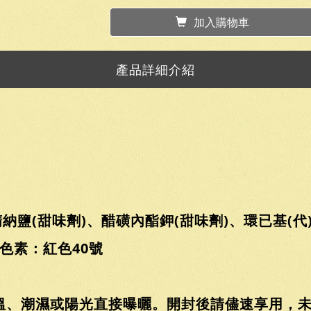
加入購物車
產品詳細介紹
納鹽(甜味劑)、醋磺內酯鉀(甜味劑)、環已基(代
用色素：紅色40號
溫、潮濕或陽光直接曝曬。開封後請儘速享用，