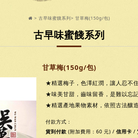
古早味蜜餞系列
甘草梅(150g/包)
古早味蜜餞系列
甘草梅(150g/包)
★精選梅子，色澤紅潤，讓人忍不
★味美甘甜，齒味留香，是難以忘
★精選產地果物素材，依照古法釀
付款方式：
貨到付款
(附加費用：60 元) /
信用卡
/