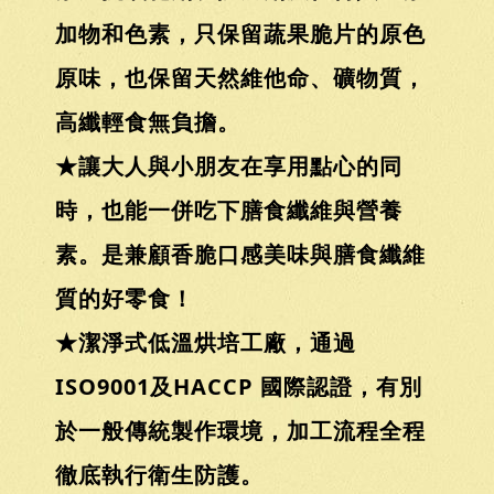
加物和色素，只保留蔬果脆片的原色
原味，也保留天然維他命、礦物質，
高纖輕食無負擔。
★讓大人與小朋友在享用點心的同
時，也能一併吃下膳食纖維與營養
素。是兼顧香脆口感美味與膳食纖維
質的好零食！
★潔淨式低溫烘培工廠，通過
ISO9001及HACCP 國際認證，有別
於一般傳統製作環境，加工流程全程
徹底執行衛生防護。