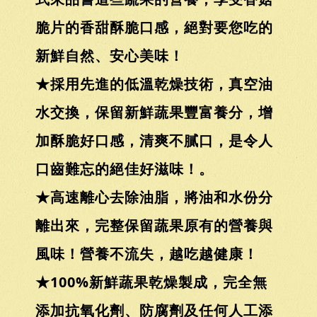
脆片的香甜酥脆口感，絕對要您吃的
新鮮自然、安心美味！
★採用先進的低溫乾燥技術，真空油
水交換，保留新鮮蔬果豐富養分，增
加酥脆好口感，清爽不膩口，是令人
口齒難忘的絕佳好滋味！。
★高速離心去除油脂，將油和水份分
離出來，完整保留蔬果原有的營養與
風味！營養不流失，越吃越健康！
★100%新鮮蔬果乾燥製成，完全無
添加抗氧化劑、防腐劑及任何人工添