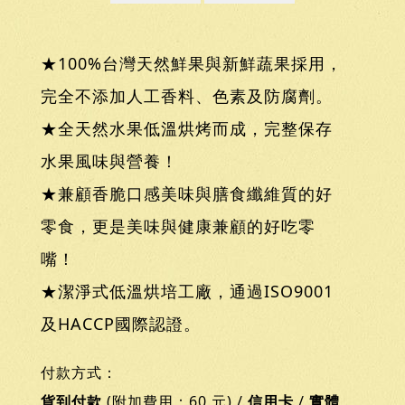
★100%台灣天然鮮果與新鮮蔬果採用，
完全不添加人工香料、色素及防腐劑。
★全天然水果低溫烘烤而成，完整保存
水果風味與營養！
★兼顧香脆口感美味與膳食纖維質的好
零食，更是美味與健康兼顧的好吃零
嘴！
★潔淨式低溫烘培工廠，通過ISO9001
及HACCP國際認證。
付款方式：
貨到付款
(附加費用：60 元) /
信用卡
/
實體