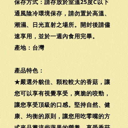
保存方式：請存放於室溫25度C以下
通風陰冷環境保存，請勿置於高溫、
潮濕、日光直射之場所。開封後請儘
速享用，並於一週內食用完畢。
產地：台灣
產品特色：
★嚴選外貌佳、顆粒較大的香菇，讓
您可以享有視覺享受，爽脆的咬勁，
讓您享受頂級的口感。堅持自然、健
康、均衡的原則，讓您用吃零嘴的方
式來品嘗這些蔬果的營養，享受香菇