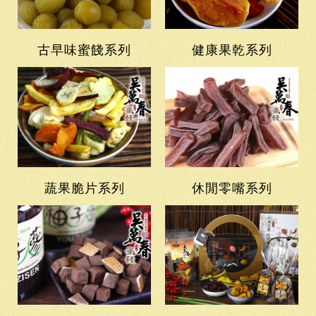
古早味蜜餞系列
健康果乾系列
蔬果脆片系列
休閒零嘴系列