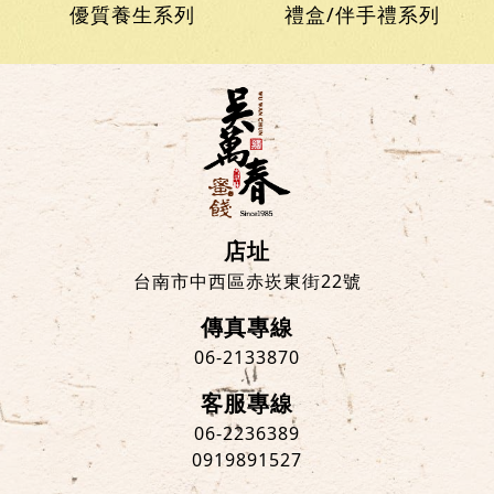
優質養生系列
禮盒/伴手禮系列
店址
台南市中西區赤崁東街22號
傳真專線
06-2133870
客服專線
06-2236389
0919891527