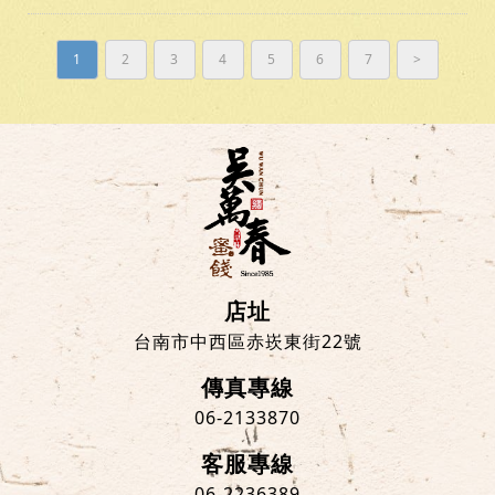
1
2
3
4
5
6
7
>
店址
台南市中西區赤崁東街22號
傳真專線
06-2133870
客服專線
06-2236389