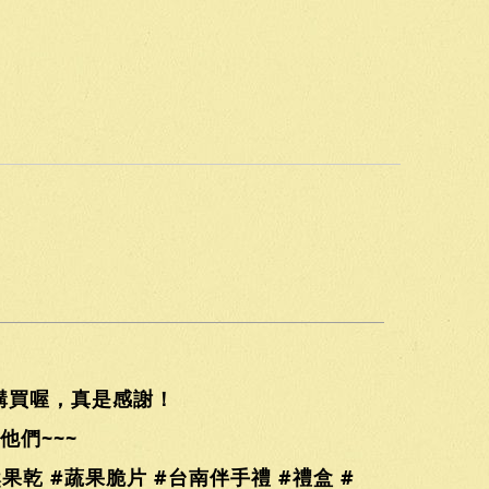
購買喔，真是感謝！
們~~~
果乾 #蔬果脆片 #台南伴手禮 #禮盒 #