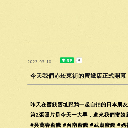
2023-03-10
今天我們赤崁東街的蜜餞店正式開幕
昨天在蜜餞舊址跟我一起自拍的日本朋友
第2張照片是今天一大早，進來我們蜜餞
#吳萬春蜜餞 #台南蜜餞 #武廟蜜餞 #媽