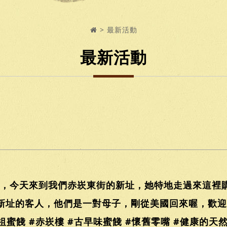
最新活動
最新活動
，今天來到我們赤崁東街的新址，她特地走過來這裡
新址的客人，他們是一對母子，剛從美國回來喔，歡迎他
祖蜜餞 #赤崁樓 #古早味蜜餞 #懷舊零嘴 #健康的天然