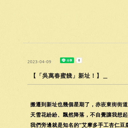
2023-04-09
【「吳萬春蜜餞」新址！】＿
搬遷到新址也幾個星期了，赤崁東街街道
天雪花紛紛、飄然降落，不自覺讓我想起”
我們旁邊就是知名的”艾摩多手工杏仁豆腐