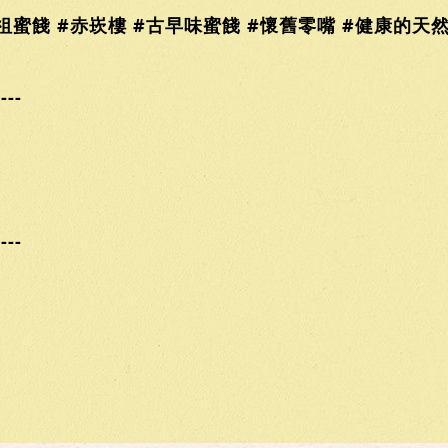
祖蜜餞 #赤崁樓 #古早味蜜餞 #懷舊零嘴 #健康的天然
----
----