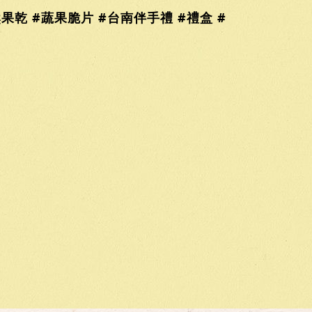
果乾 #蔬果脆片 #台南伴手禮 #禮盒 #