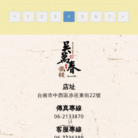
<
1
2
3
4
5
6
7
>
店址
台南市中西區赤崁東街22號
傳真專線
06-2133870
客服專線
06-2236389