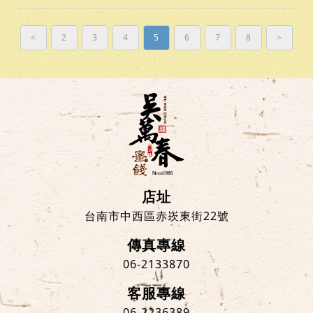
<
2
3
4
5
6
7
8
>
店址
台南市中西區赤崁東街22號
傳真專線
06-2133870
客服專線
06-2236389