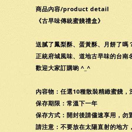
商品內容/product detail
《古早味傳統蜜餞禮盒》
送膩了鳳梨酥、蛋黃酥、月餅了嗎
正統府城風味、道地古早味的台南名
歡迎大家訂購喲 ^_^
內容物：任選10種散裝精緻蜜餞，
保存期限：常溫下一年
保存方式：開封後請儘速享用，勿
請注意：不要放在太陽直射的地方