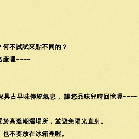
？何不試試來點不同的？
產喔~~~~
深具古早味傳統氣息， 讓您品味兒時回憶喔~~~
置於高溫潮濕場所，並避免陽光直射。
，也不要放在冰箱裡喔。