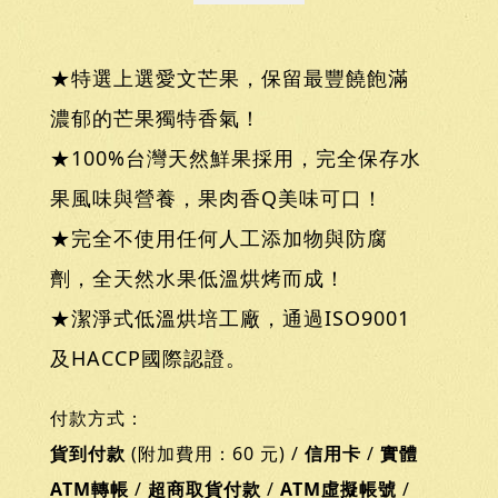
★特選上選愛文芒果，保留最豐饒飽滿
濃郁的芒果獨特香氣！
★100%台灣天然鮮果採用，完全保存水
果風味與營養，果肉香Q美味可口！
★完全不使用任何人工添加物與防腐
劑，全天然水果低溫烘烤而成！
★潔淨式低溫烘培工廠，通過ISO9001
及HACCP國際認證。
付款方式：
貨到付款
(附加費用：60 元) /
信用卡
/
實體
ATM轉帳
/
超商取貨付款
/
ATM虛擬帳號
/