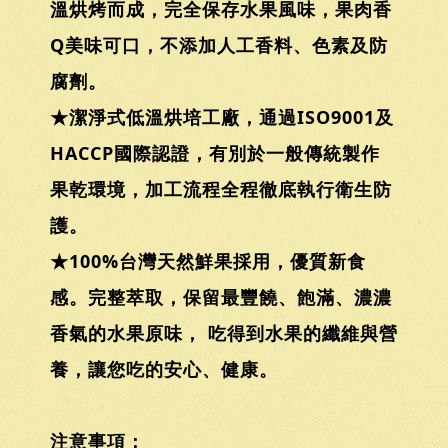
溫烘烤而成，完全保存水果風味，果肉香
Q美味可口，不添加人工香料、色素及防
腐劑。
★潔淨式低溫烘培工廠，通過ISO9001及
HACCP國際認證，有別於一般傳統製作
果乾環境，加工流程全程徹底執行衛生防
護。
★100%台灣天然鮮果採用，優質新食
感。完整萃取，保留最豐饒、飽滿、濃濃
香氣的水果原味， 吃得到水果的纖維與營
養，讓您吃的安心、健康。
注意事項：