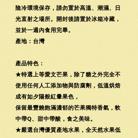
陰冷環境保存，請勿置於高溫、潮濕、日
光直射之場所。開封後請置於冰箱冷藏，
並於一週內食用完畢。
產地：台灣
產品特色：
★特選上等愛文芒果，除了糖之外完全不
使用任何人工添加物與防腐劑，低溫烘焙
成有如夕陽般紅暈果色，
保留最豐饒飽滿濃郁的芒果獨特香氣，軟
中帶Q、甜中帶酸，食之美味。
★嚴選台灣優質產地水果，全天然水果低