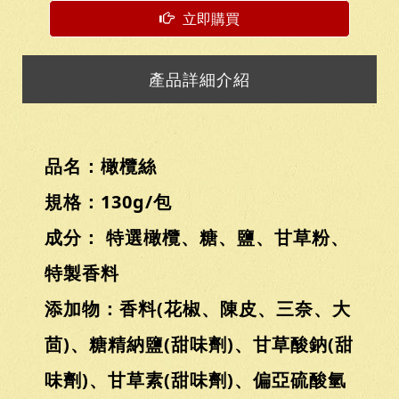
立即購買
產品詳細介紹
品名：橄欖絲
規格：130g/包
成分： 特選橄欖、糖、鹽、甘草粉、
特製香料
添加物：香料(花椒、陳皮、三奈、大
茴)、糖精納鹽(甜味劑)、甘草酸鈉(甜
味劑)、甘草素(甜味劑)、偏亞硫酸氫