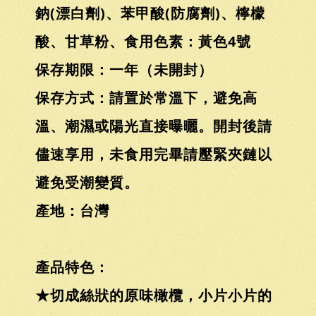
鈉(漂白劑)、苯甲酸(防腐劑)、檸檬
酸、甘草粉、食用色素：黃色4號
保存期限：一年（未開封）
保存方式：請置於常溫下，避免高
溫、潮濕或陽光直接曝曬。開封後請
儘速享用，未食用完畢請壓緊夾鏈以
避免受潮變質。
產地：台灣
產品特色：
★切成絲狀的原味橄欖，小片小片的