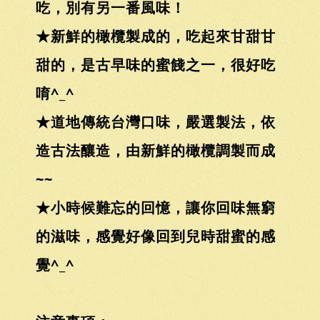
吃，別有另一番風味！
★新鮮的橄欖製成的，吃起來甘甜甘
甜的，是古早味的蜜餞之一，很好吃
唷^_^
★道地傳統台灣口味，嚴選製法，依
造古法釀造，由新鮮的橄欖調製而成
~~
★小時候難忘的回憶，讓你回味無窮
的滋味，感覺好像回到兒時甜蜜的感
覺^_^