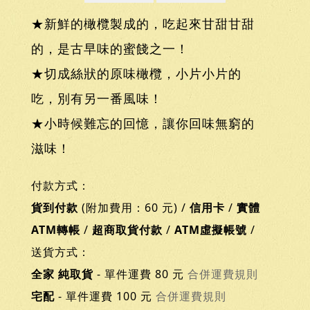
★新鮮的橄欖製成的，吃起來甘甜甘甜
的，是古早味的蜜餞之一！
★切成絲狀的原味橄欖，小片小片的
吃，別有另一番風味！
★小時候難忘的回憶，讓你回味無窮的
滋味！
付款方式：
貨到付款
(附加費用：60 元) /
信用卡
/
實體
ATM轉帳
/
超商取貨付款
/
ATM虛擬帳號
/
送貨方式：
全家 純取貨
- 單件運費 80 元
合併運費規則
宅配
- 單件運費 100 元
合併運費規則