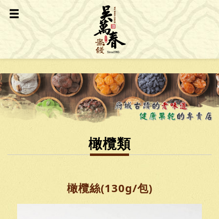
橄欖類
橄欖絲(130g/包)