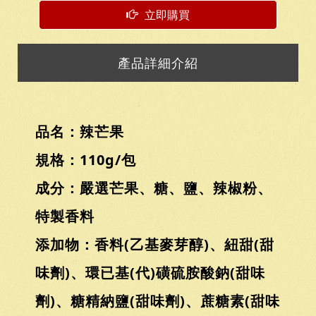
立即購買
產品詳細介紹
品名：辣芒果
規格：110g/包
成分：嚴選芒果、糖、鹽、辣椒粉、
特製香料
添加物：香料(乙基麥芽醇)、紐甜(甜
味劑)、環已基(代)磺硫胺酸鈉(甜味
劑)、糖精納鹽(甜味劑)、蔗糖素(甜味