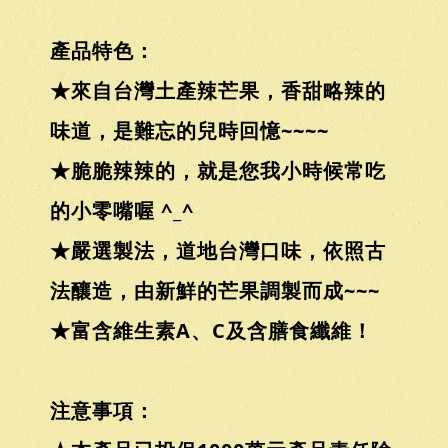
產品特色：
★來自台灣土產辣芒果，香甜略辣的
味道，是難忘的兒時回憶~~~~
★脆脆辣辣的，就是您我小時候常吃
的小零嘴喔 ^_^
★嚴選製法，道地台灣口味，依照古
法釀造，由新鮮的芒果調製而成~~~
★富含維生素A、C及含膳食纖維！
注意事項：