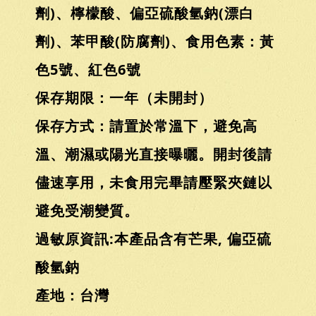
劑)、檸檬酸、偏亞硫酸氫鈉(漂白
劑)、苯甲酸(防腐劑)、食用色素：黃
色5號、紅色6號
保存期限：一年（未開封）
保存方式：請置於常溫下，避免高
溫、潮濕或陽光直接曝曬。開封後請
儘速享用，未食用完畢請壓緊夾鏈以
避免受潮變質。
過敏原資訊:本產品含有芒果, 偏亞硫
酸氫鈉
產地：台灣