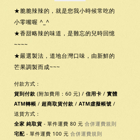
★脆脆辣辣的，就是您我小時候常吃的
小零嘴喔 ^_^
★香甜略辣的味道，是難忘的兒時回憶
~~~~
★嚴選製法，道地台灣口味，由新鮮的
芒果調製而成~~~
付款方式：
貨到付款
(附加費用：60 元) /
信用卡
/
實體
ATM轉帳
/
超商取貨付款
/
ATM虛擬帳號
/
送貨方式：
全家 純取貨
- 單件運費 80 元
合併運費規則
宅配
- 單件運費 100 元
合併運費規則