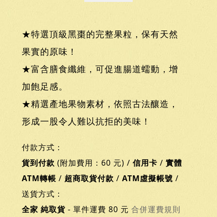
★特選頂級黑棗的完整果粒，保有天然
果實的原味！
★富含膳食纖維，可促進腸道蠕動，增
加飽足感。
★精選產地果物素材，依照古法釀造，
形成一股令人難以抗拒的美味！
付款方式：
貨到付款
(附加費用：60 元) /
信用卡
/
實體
ATM轉帳
/
超商取貨付款
/
ATM虛擬帳號
/
送貨方式：
全家 純取貨
- 單件運費 80 元
合併運費規則