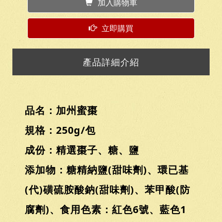
加入購物車
立即購買
產品詳細介紹
品名：加州蜜棗
規格：250g/包
成份：精選棗子、糖、鹽
添加物：糖精納鹽(甜味劑)、環已基
(代)磺硫胺酸鈉(甜味劑)、苯甲酸(防
腐劑)、食用色素：紅色6號、藍色1