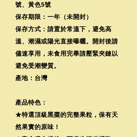
號、黃色5號
保存期限：一年（未開封）
保存方式：請置於常溫下，避免高
溫、潮濕或陽光直接曝曬。開封後請
儘速享用，未食用完畢請壓緊夾鏈以
避免受潮變質。
產地：台灣
產品特色：
★特選頂級黑棗的完整果粒，保有天
然果實的原味！