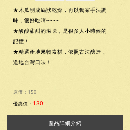
★木瓜削成絲狀乾燥，再以獨家手法調
味，很好吃唷~~~~
★酸酸甜甜的滋味，是很多人小時候的
記憶！
★精選產地果物素材，依照古法釀造，
道地台灣口味！
原價：150
130
優惠價：
產品詳細介紹