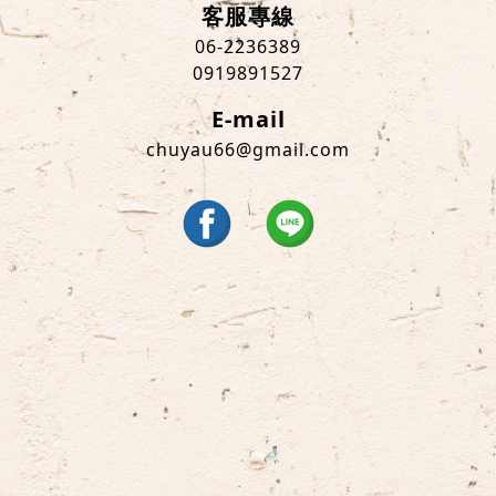
客服專線
06-2236389
0919891527
E-mail
chuyau66@gmail.com