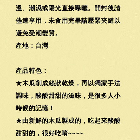
溫、潮濕或陽光直接曝曬。開封後請
儘速享用，未食用完畢請壓緊夾鏈以
避免受潮變質。
產地：台灣
產品特色：
★木瓜削成絲狀乾燥，再以獨家手法
調味，酸酸甜甜的滋味，是很多人小
時候的記憶！
★由新鮮的木瓜製成的，吃起來酸酸
甜甜的，很好吃唷~~~~