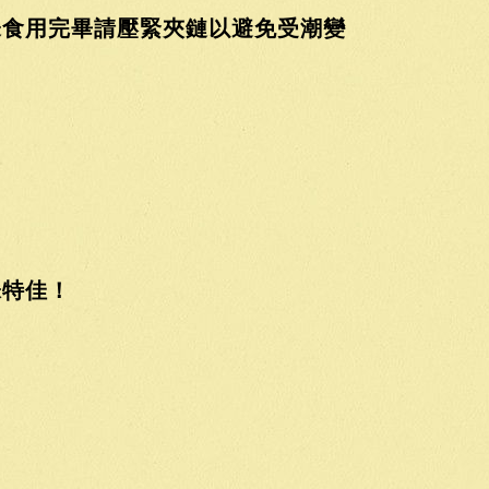
未食用完畢請壓緊夾鏈以避免受潮變
味特佳！