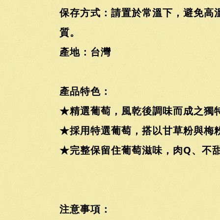
保存方式：請置於常溫下，避免高
質。
產地：台灣
產品特色：
★精選葡萄，風乾後調味而成之獨
★採用特選葡萄，搭以甘草粉與梅
★完整保留住葡萄滋味，肉Q、不
注意事項：