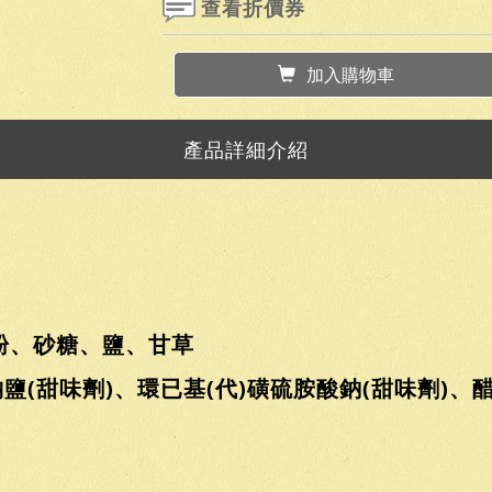
查看折價券
加入購物車
產品詳細介紹
粉、砂糖、鹽、甘草
鹽(甜味劑)、環已基(代)磺硫胺酸鈉(甜味劑)、