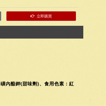
立即購買
醋磺內酯鉀(甜味劑)、食用色素：紅