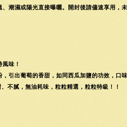
溫、潮濕或陽光直接曝曬。開封後請儘速享用，
特風味！
粉，引出葡萄的香甜，如同西瓜加鹽的功效，口
甜、不膩，無油耗味，粒粒精選，粒粒特級！！