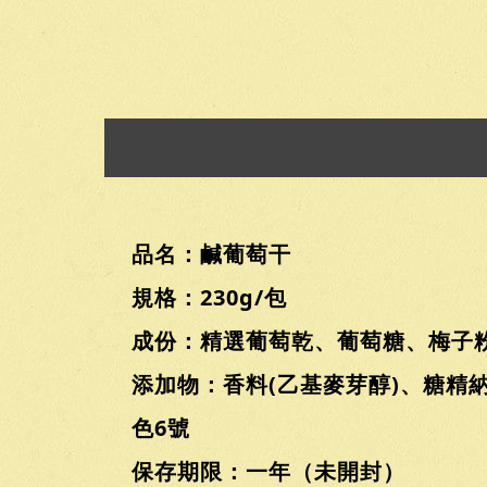
品名：鹹葡萄干
規格：230g/包
成份：精選葡萄乾、葡萄糖、梅子
添加物：香料(乙基麥芽醇)、糖精納
色6號
保存期限：一年（未開封）