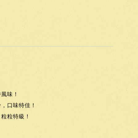
特風味！
粉，口味特佳！
，粒粒特級！