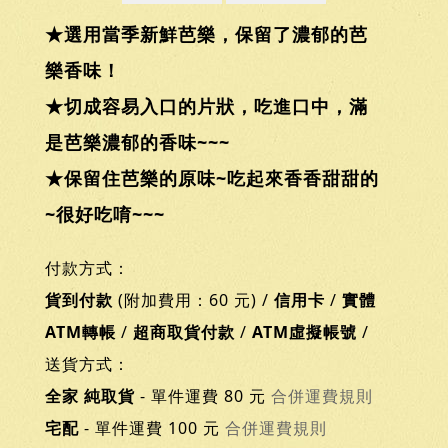
★選用當季新鮮芭樂，保留了濃郁的芭
樂香味！
★切成容易入口的片狀，吃進口中，滿
是芭樂濃郁的香味~~~
★保留住芭樂的原味~吃起來香香甜甜的
~很好吃唷~~~
付款方式：
貨到付款
(附加費用：60 元) /
信用卡
/
實體
ATM轉帳
/
超商取貨付款
/
ATM虛擬帳號
/
送貨方式：
全家 純取貨
- 單件運費 80 元
合併運費規則
宅配
- 單件運費 100 元
合併運費規則