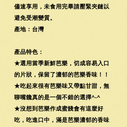
儘速享用，未食用完畢請壓緊夾鏈以
避免受潮變質。
產地：台灣
產品特色：
★選用當季新鮮芭樂，切成容易入口
的片狀，保留了濃郁的芭樂香味！！
★吃起來很有芭樂味又帶點甘甜，無
聊嘴饞真的是一個不錯的選擇^-^
★沒想到芭樂作成蜜餞會有這麼好
吃，吃進口中，滿是芭樂濃郁的香味