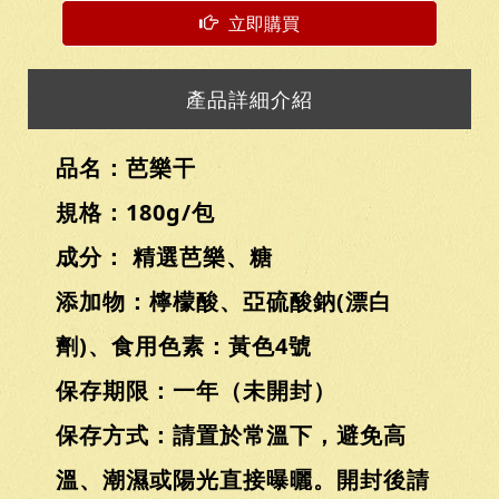
立即購買
產品詳細介紹
品名：芭樂干
規格：180g/包
成分： 精選芭樂、糖
添加物：檸檬酸、亞硫酸鈉(漂白
劑)、食用色素：黃色4號
保存期限：一年（未開封）
保存方式：請置於常溫下，避免高
溫、潮濕或陽光直接曝曬。開封後請