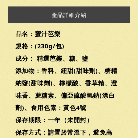
產品詳細介紹
品名：蜜汁芭樂
規格：(230g/包)
成分： 精選芭樂、糖、鹽
添加物：香料、紐甜(甜味劑)、糖精
納鹽(甜味劑)、檸檬酸、香草精、澄
味香、蔗糖素、偏亞硫酸氫鈉(漂白
劑)、食用色素：黃色4號
保存期限：一年（未開封）
保存方式：請置於常溫下，避免高