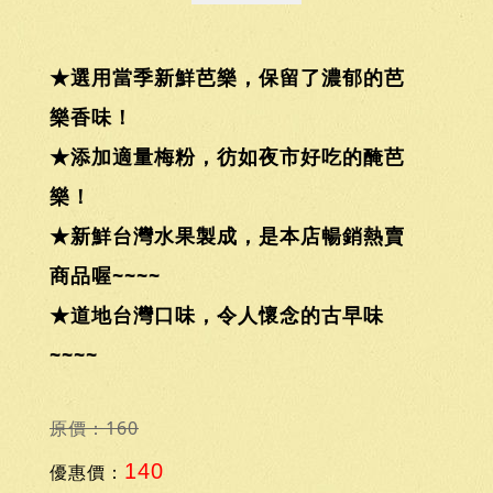
★選用當季新鮮芭樂，保留了濃郁的芭
樂香味！
★添加適量梅粉，彷如夜市好吃的醃芭
樂！
★新鮮台灣水果製成，是本店暢銷熱賣
商品喔~~~~
★道地台灣口味，令人懷
念的古早味
~~~~
原價：160
140
優惠價：