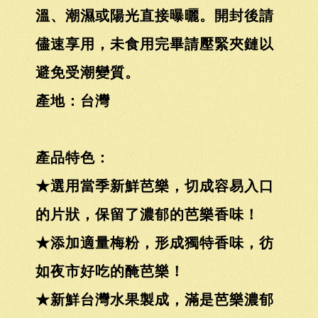
溫、潮濕或陽光直接曝曬。開封後請
儘速享用，未食用完畢請壓緊夾鏈以
避免受潮變質。
產地：台灣
產品特色：
★選用當季新鮮芭樂，切成容易入口
的片狀，保留了濃郁的芭樂香味！
★添加適量梅粉，形成獨特香味，彷
如夜市好吃的醃芭樂！
★新鮮台灣水果製成，滿是芭樂濃郁