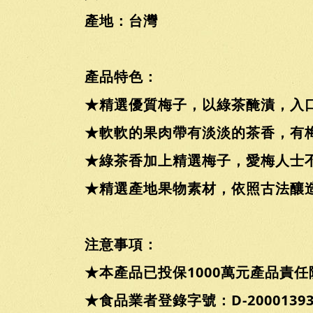
產地：台灣
產品特色：
★精選優質梅子，以綠茶醃漬，入
★軟軟的果肉帶有淡淡的茶香，有梅
★綠茶香加上精選梅子，愛梅人士
★精選產地果物素材，依照古法釀
注意事項：
★本產品已投保1000萬元產品責任
★食品業者登錄字號：D-200013936-