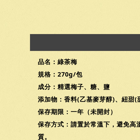
品名：綠茶梅
規格：270g/包
成分：精選梅子、糖、鹽
添加物：香料(乙基麥芽醇)、紐甜(
保存期限：一年（未開封）
保存方式：請置於常溫下，避免高
質。