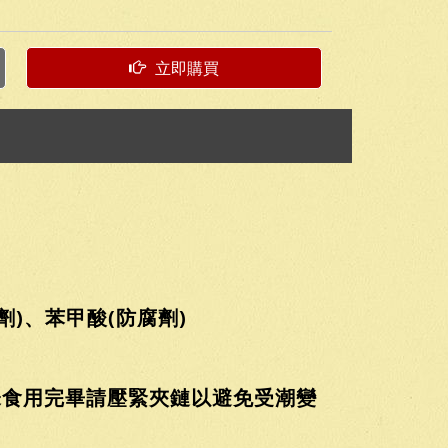
立即購買
劑)、苯甲酸(防腐劑)
未食用完畢請壓緊夾鏈以避免受潮變