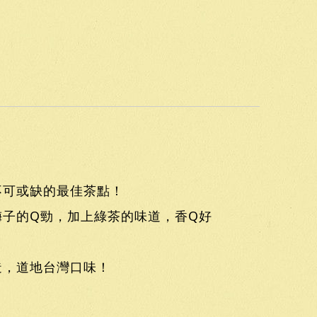
不可或缺的最佳茶點！
子的Q勁，加上綠茶的味道，香Q好
造，道地台灣口味！