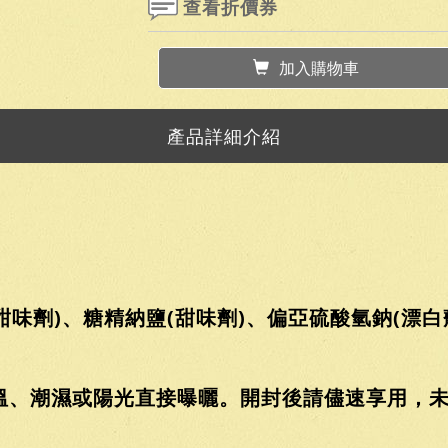
查看折價券
加入購物車
產品詳細介紹
甜味劑)、糖精納鹽(甜味劑)、偏亞硫酸氫鈉(漂白
溫、潮濕或陽光直接曝曬。開封後請儘速享用，