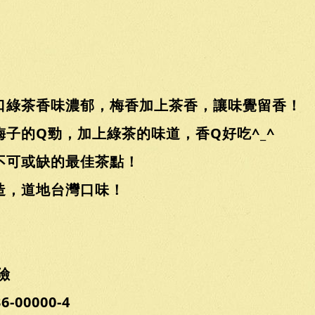
口綠茶香味濃郁，梅香加上茶香，讓味覺留香！
子的Q勁，加上綠茶的味道，香Q好吃^_^
不可或缺的最佳茶點！
造，道地台灣口味！
險
00000-4