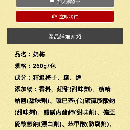
加入購物車
立即購買
產品詳細介紹
品名：奶梅
規格：260g/包
成分：精選梅子、糖、鹽
添加物：香料、紐甜(甜味劑)、糖精
納鹽(甜味劑)、環已基(代)磺硫胺酸鈉
(甜味劑)、醋磺內酯鉀(甜味劑)、偏亞
硫酸氫鈉(漂白劑)、苯甲酸(防腐劑)、