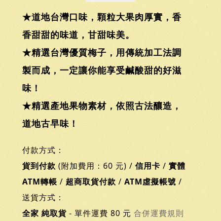
★道地台灣口味，顆粒大果肉厚實，香
香甜甜的味道，甘甜味美。
★精選台灣優質梅子，用傳統加工法調
製而成，一定讓你能享受鹹酸甜的好滋
味！
★精選產地果物素材，依照古法釀造，
道地古早味！
付款方式：
貨到付款
(附加費用：60 元) /
信用卡
/
實體
ATM轉帳
/
超商取貨付款
/
ATM虛擬帳號
/
送貨方式：
全家 純取貨
- 單件運費 80 元
合併運費規則