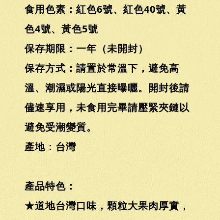
食用色素：紅色6號、紅色40號、黃
色4號、黃色5號
保存期限：一年（未開封）
保存方式：請置於常溫下，避免高
溫、潮濕或陽光直接曝曬。開封後請
儘速享用，未食用完畢請壓緊夾鏈以
避免受潮變質。
產地：台灣
產品特色：
★道地台灣口味，顆粒大果肉厚實，