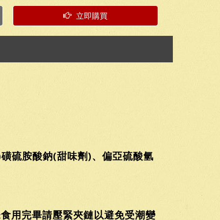
立即購買
)磺硫胺酸鈉(甜味劑)、偏亞硫酸氫
未食用完畢請壓緊夾鏈以避免受潮變