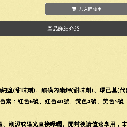
加入購物車
產品詳細介紹
納鹽(甜味劑)、醋磺內酯鉀(甜味劑)、環已基(代
用色素：紅色6號、紅色40號、黃色4號、黃色5號
溫、潮濕或陽光直接曝曬。開封後請儘速享用，