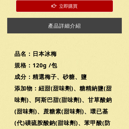
立即購買
產品詳細介紹
品名：日本冰梅
規格：120g /包
成分：精選梅子、砂糖、鹽
添加物：紐甜(甜味劑)、糖精納鹽(甜
味劑)、阿斯巴甜(甜味劑)、甘草酸鈉
(甜味劑)、蔗糖素(甜味劑)、環已基
(代)磺硫胺酸鈉(甜味劑)、苯甲酸(防