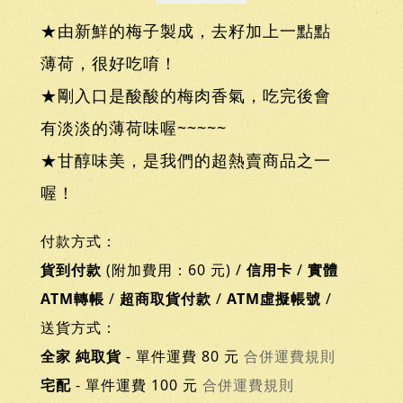
★由新鮮的梅子製成，去籽加上一點點
薄荷，很好吃唷！
★剛入口是酸酸的梅肉香氣，吃完後會
有淡淡的薄荷味喔~~~~~
★甘醇味美，是我們的超熱賣商品之一
喔！
付款方式：
貨到付款
(附加費用：60 元) /
信用卡
/
實體
ATM轉帳
/
超商取貨付款
/
ATM虛擬帳號
/
送貨方式：
全家 純取貨
- 單件運費 80 元
合併運費規則
宅配
- 單件運費 100 元
合併運費規則