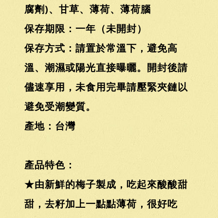
腐劑)、甘草、薄荷、薄荷腦
保存期限：一年（未開封）
保存方式：請置於常溫下，避免高
溫、潮濕或陽光直接曝曬。開封後請
儘速享用，未食用完畢請壓緊夾鏈以
避免受潮變質。
產地：台灣
產品特色：
★由新鮮的梅子製成，吃起來酸酸甜
甜，去籽加上一點點薄荷，很好吃