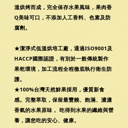
溫烘烤而成，完全保存水果風味，果肉香
Q美味可口，不添加人工香料、色素及防
腐劑。
★潔淨式低溫烘培工廠，通過ISO9001及
HACCP國際認證，有別於一般傳統製作
果乾環境，加工流程全程徹底執行衛生防
護。
★100%台灣天然鮮果採用，優質新食
感。完整萃取，保留最豐饒、飽滿、濃濃
香氣的水果原味， 吃得到水果的纖維與營
養，讓您吃的安心、健康。