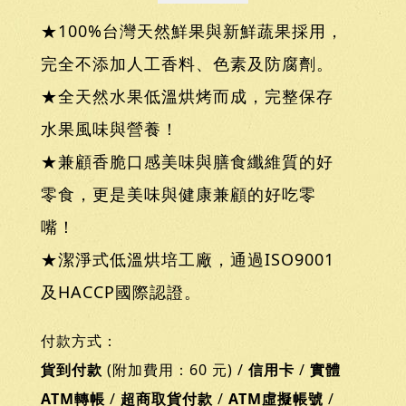
★100%台灣天然鮮果與新鮮蔬果採用，
完全不添加人工香料、色素及防腐劑。
★全天然水果低溫烘烤而成，完整保存
水果風味與營養！
★兼顧香脆口感美味與膳食纖維質的好
零食，更是美味與健康兼顧的好吃零
嘴！
★潔淨式低溫烘培工廠，通過ISO9001
及HACCP國際認證。
付款方式：
貨到付款
(附加費用：60 元) /
信用卡
/
實體
ATM轉帳
/
超商取貨付款
/
ATM虛擬帳號
/