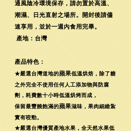
通風陰冷環境保存，請勿置於高溫、
潮濕、日光直射之場所。開封後請儘
速享用，並於一週內食用完畢。
產地：台灣
產品特色：
蘋果
★嚴選台灣道地的
低溫烘焙，除了糖
之外完全不使用任何人工添加物與防腐
劑，耗費數十小時低溫烘烤而成，
蘋果
保留最豐饒飽滿的
滋味，果肉細緻紮
實有咬勁。
★嚴選台灣優質產地水果，全天然水果低