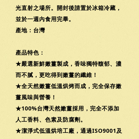
光直射之場所。開封後請置於冰箱冷藏，
並於一週內食用完畢。
產地：台灣
產品特色：
★嚴選新鮮嫩薑製成，香味獨特馥郁、濃
而不膩，更吃得到嫩薑的纖維！
★全天然嫩薑低溫烘烤而成，完全保存嫩
薑風味與營養！
★100%台灣天然嫩薑採用，完全不添加
人工香料、色素及防腐劑。
★潔淨式低溫烘培工廠，通過ISO9001及