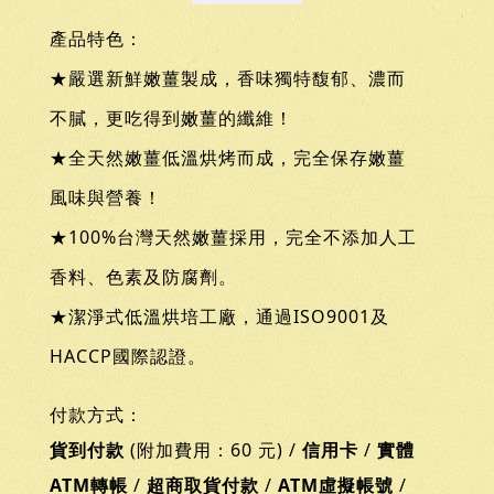
產品特色：
★嚴選新鮮嫩薑製成，香味獨特馥郁、濃而
不膩，更吃得到嫩薑的纖維！
★全天然嫩薑低溫烘烤而成，完全保存嫩薑
風味與營養！
★100%台灣天然嫩薑採用，完全不添加人工
香料、色素及防腐劑。
★潔淨式低溫烘培工廠，通過ISO9001及
HACCP國際認證。
付款方式：
貨到付款
(附加費用：60 元) /
信用卡
/
實體
ATM轉帳
/
超商取貨付款
/
ATM虛擬帳號
/