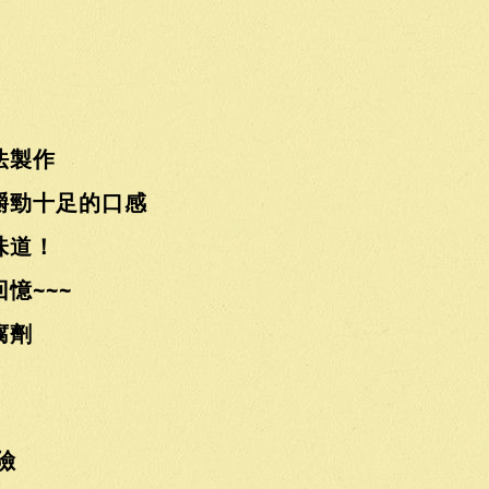
法製作
嚼勁十足的口感
味道！
憶~~~
腐劑
險