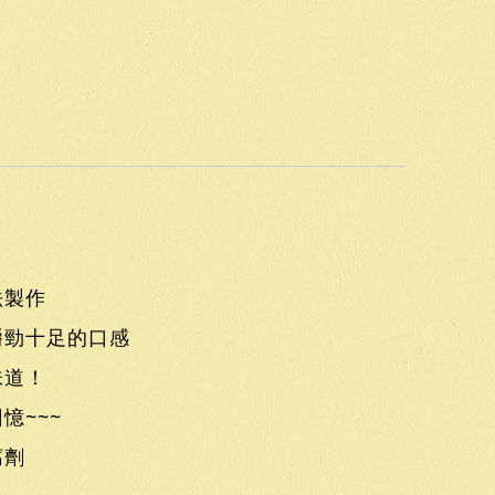
法製作
嚼勁十足的口感
味道！
憶~~~
腐劑