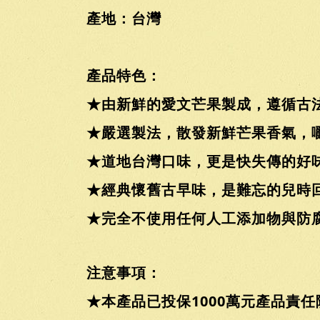
產地：台灣
產品特色：
★由新鮮的愛文芒果製成，遵循古
★嚴選製法，散發新鮮芒果香氣，
★道地台灣口味，更是快失傳的好
★經典懷舊古早味，是難忘的兒時回
★完全不使用任何人工添加物與防
注意事項：
★本產品已投保1000萬元產品責任