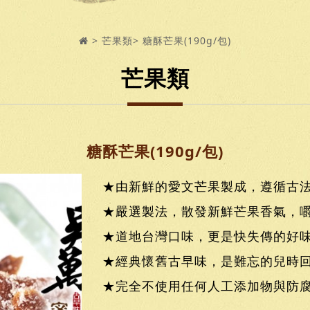
芒果類
糖酥芒果(190g/包)
芒果類
糖酥芒果(190g/包)
★由新鮮的愛文芒果製成，遵循古
★嚴選製法，散發新鮮芒果香氣，
★道地台灣口味，更是快失傳的好
★經典懷舊古早味，是難忘的兒時回
★完全不使用任何人工添加物與防