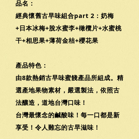
品名：
經典懷舊古早味組合part 2：奶梅
+日本冰梅+脫水蜜李+橄欖片+水蜜桃
干+相思果+薄荷金桔+櫻花果
產品特色：
由8款熱銷古早味蜜餞產品所組成。精
選產地果物素材，嚴選製法，依照古
法釀造，道地台灣口味！
台灣最懷念的鹹酸味！每一口都是新
享受！令人難忘的古早滋味！