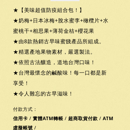
★【美味超值防疫組合包！】
★奶梅+日本冰梅+脫水蜜李+橄欖片+水
蜜桃干+相思果+薄荷金桔+櫻花果
★由8款熱銷古早味蜜餞產品所組成。
★精選產地果物素材，嚴選製法。
★依照古法釀造，道地台灣口味！
★台灣最懷念的鹹酸味！每一口都是新
享受！
★令人難忘的古早滋味！
付款方式：
信用卡
/
實體ATM轉帳
/
超商取貨付款
/
ATM
虛擬帳號
/