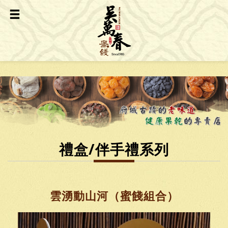
禮盒/伴手禮系列
雲湧動山河（蜜餞組合）