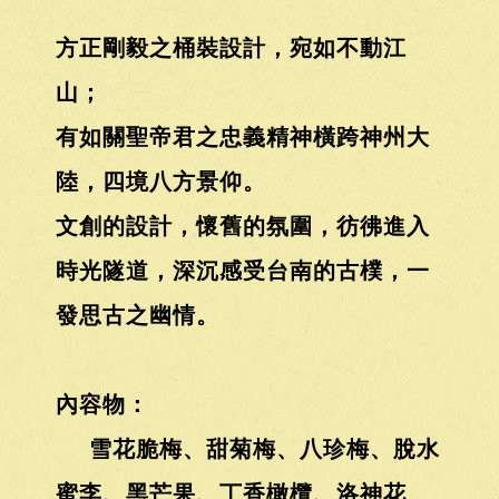
方正剛毅之桶裝設計，宛如不動江
山；
有如關聖帝君之忠義精神橫跨神州大
陸，四境八方景仰。
文創的設計，懷舊的氛圍，彷彿進入
時光隧道，深沉感受台南的古樸，一
發思古之幽情。
內容物：
雪花脆梅、甜菊梅、八珍梅、脫水
蜜李、黑芒果、丁香橄欖、洛神花