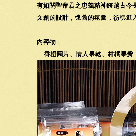
有如關聖帝君之忠義精神跨越古今
文創的設計，懷舊的氛圍，彷彿進
內容物：
香橙圓片
、情人果乾、柑橘果瓣