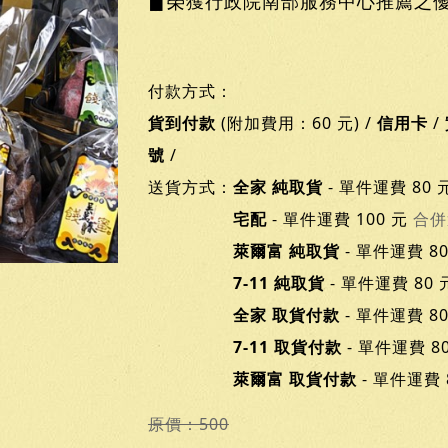
▊榮獲行政院南部服務中心推薦之
付款方式：
貨到付款
(附加費用：60 元) /
信用卡
/
號
/
送貨方式：
全家 純取貨
- 單件運費 80 
宅配
- 單件運費 100 元
合併
萊爾富 純取貨
- 單件運費 8
7-11 純取貨
- 單件運費 80
全家 取貨付款
- 單件運費 8
7-11 取貨付款
- 單件運費 8
萊爾富 取貨付款
- 單件運費 
原價：500