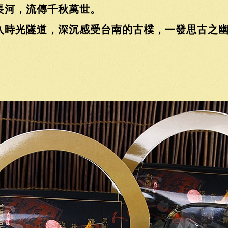
長河，流傳千秋萬世。
入時光隧道，深沉感受台南的古樸，一發思古之