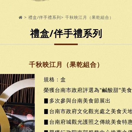
禮盒/伴手禮系列
千秋映江月（果乾組合）
禮盒/伴手禮系列
千秋映江月（果乾組合）
規格：盒
榮獲台南市政府評選為"鹹酸甜"美
▊多次參與台南美食節展出
▊台南市政府文化觀光處之美食天
▊台南府城觀光護照之傳統美食特