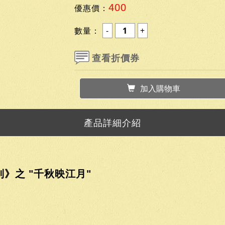
400
優惠價：
數量：
查看折價券
加入購物車
產品詳細介紹
》之 "千秋映江月"
；