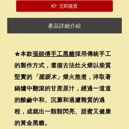
立即購買
產品詳細介紹
★本款
張師傅手工黑糖
採用傳統手工
的製作方式，遵循古法灶火煨以柴質
堅實的
「龍眼木」
煨火熬煮，淬取著
鍋爐中翻滾的甘蔗原汁，經過一道道
的酸鹼中和、沉澱和過濾雜質的過
程，成就出一顆顆閃亮、甜蜜又健康
的黃金黑糖。