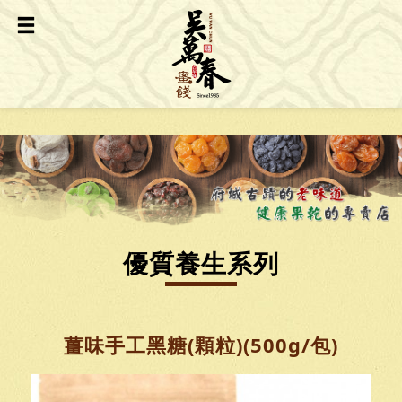
優質養生系列
薑味手工黑糖(顆粒)(500g/包)