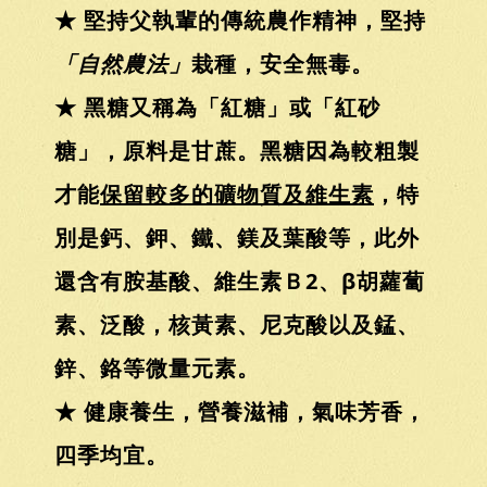
★ 堅持父執輩的傳統農作精神，堅持
「自然農法」
栽種，安全無毒。
★ 黑糖又稱為「紅糖」或「紅砂
糖」，原料是甘蔗。黑糖因為較粗製
才能
保留較多的礦物質及維生素
，特
別是鈣、鉀、鐵、鎂及葉酸等，此外
還含有胺基酸、維生素Ｂ2、β胡蘿蔔
素、泛酸，核黃素、尼克酸以及錳、
鋅、鉻等微量元素。
★ 健康養生，營養滋補，氣味芳香，
四季均宜。