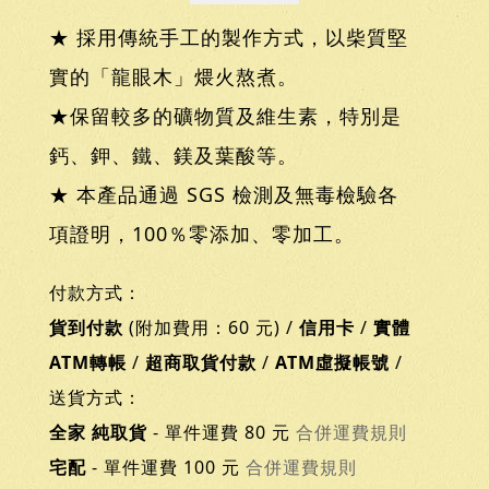
★ 採用傳統手工的製作方式，以柴質堅
實的「龍眼木」煨火熬煮。
★保留較多的礦物質及維生素，特別是
鈣、鉀、鐵、鎂及葉酸等。
★ 本產品通過 SGS 檢測及無毒檢驗各
項證明，100％零添加、零加工。
付款方式：
貨到付款
(附加費用：60 元) /
信用卡
/
實體
ATM轉帳
/
超商取貨付款
/
ATM虛擬帳號
/
送貨方式：
全家 純取貨
- 單件運費 80 元
合併運費規則
宅配
- 單件運費 100 元
合併運費規則