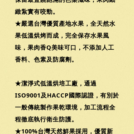
緻紮實有咬勁。
★嚴選台灣優質產地水果，全天然水
果低溫烘烤而成，完全保存水果風
味，果肉香Q美味可口，不添加人工
香料、色素及防腐劑。
★潔淨式低溫烘培工廠，通過
ISO9001及HACCP國際認證，有別於
一般傳統製作果乾環境，加工流程全
程徹底執行衛生防護。
★100%台灣天然鮮果採用，優質新