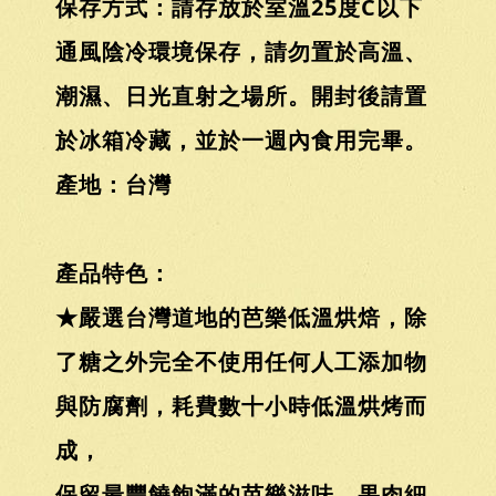
保存方式：請存放於室溫25度C以下
通風陰冷環境保存，請勿置於高溫、
潮濕、日光直射之場所。開封後請置
於冰箱冷藏，並於一週內食用完畢。
產地：台灣
產品特色：
★嚴選台灣道地的芭樂低溫烘焙，除
了糖之外完全不使用任何人工添加物
與防腐劑，耗費數十小時低溫烘烤而
成，
保留最豐饒飽滿的芭樂滋味，果肉細