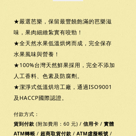
★嚴選芭樂，保留最豐饒飽滿的芭樂滋
味，果肉細緻紮實有咬勁！
★全天然水果低溫烘烤而成，完全保存
水果風味與營養！
★100%台灣天然鮮果採用，完全不添加
人工香料、色素及防腐劑。
★潔淨式低溫烘培工廠，通過ISO9001
及HACCP國際認證。
付款方式：
貨到付款
(附加費用：60 元) /
信用卡
/
實體
ATM轉帳
/
超商取貨付款
/
ATM虛擬帳號
/