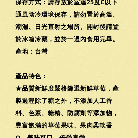
保存方式：請存放於室溫25度C以下
通風陰冷環境保存，請勿置於高溫、
潮濕、日光直射之場所。開封後請置
於冰箱冷藏，並於一週內食用完畢。
產地：台灣
產品特色：
★品質新鮮度嚴格篩選新鮮草莓，產
製過程除了糖之外，不添加人工香
料、色素、糖精、防腐劑等添加物，
豐富飽滿的草莓果味、果肉柔軟香
Q，美味可口，倍受喜愛。