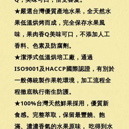
★嚴選台灣優質產地水果，全天然水
果低溫烘烤而成，完全保存水果風
味，果肉香Q美味可口，不添加人工
香料、色素及防腐劑。
★潔淨式低溫烘培工廠，通過
ISO9001及HACCP國際認證，有別於
一般傳統製作果乾環境，加工流程全
程徹底執行衛生防護。
★100%台灣天然鮮果採用，優質新
食感。完整萃取，保留最豐饒、飽
滿、濃濃香氣的水果原味， 吃得到水