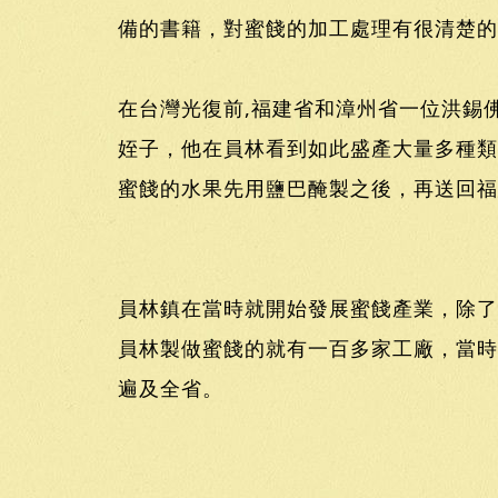
備的書籍，對蜜餞的加工處理有很清楚的
在台灣光復前,福建省和漳州省一位洪錫
姪子，他在員林看到如此盛產大量多種類
蜜餞的水果先用鹽巴醃製之後，再送回福
員林鎮在當時就開始發展蜜餞產業，除了
員林製做蜜餞的就有一百多家工廠，當時
遍及全省。