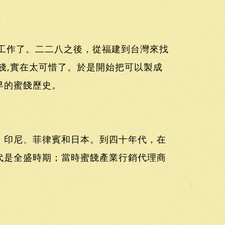
沒工作了。二二八之後，從福建到台灣來找
餞,實在太可惜了。於是開始把可以製成
早的蜜餞歷史。
、印尼、菲律賓和日本。到四十年代，在
代是全盛時期；當時蜜餞產業行銷代理商