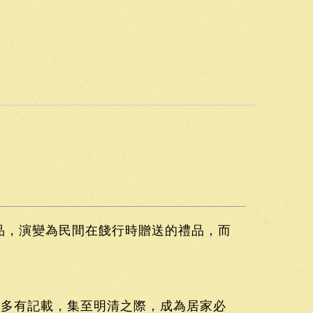
品，演變為民間在餞行時贈送的禮品，而
也多有記載，集至明清之際，成為居家必