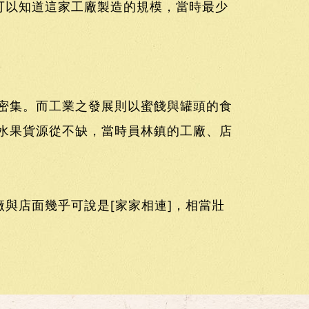
可以知道這家工廠製造的規模，當時最少
密集。而工業之發展則以蜜餞與罐頭的食
水果貨源從不缺，當時員林鎮的工廠、店
與店面幾乎可說是[家家相連]，相當壯