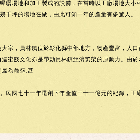
曝曬場地和加工製成的設備，在當時以工廠場地大小
幾千坪的場地在做，由此可知一年的產量有多驚人。
為大宗，員林鎮位於彰化縣中部地方，物產豐富，人口
而這蜜餞文化亦是帶動員林鎮經濟繁榮的原動力。由於
最為鼎盛,甚
。民國七十一年還創下年產值三十一億元的紀錄，工廠