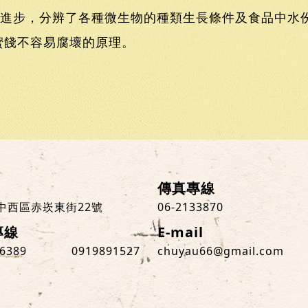
進步，分辨了各種微生物的種類生長條件及食品中水份
蜜餞不容易腐壞的原理。
傳真專線
中西區赤崁東街22號
06-2133870
專線
E-mail
36389
0919891527
chuyau66@gmail.com