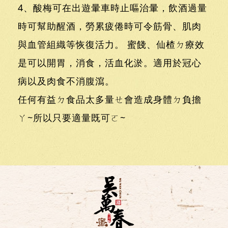
4、酸梅可在出遊暈車時止嘔治暈，飲酒過量
時可幫助醒酒，勞累疲倦時可令筋骨、肌肉
與血管組織等恢復活力。 蜜餞、仙楂ㄉ療效
是可以開胃，消食，活血化淤。適用於冠心
病以及肉食不消腹瀉。
任何有益ㄉ食品太多量ㄝ會造成身體ㄉ負擔
ㄚ~所以只要適量既可ㄛ~