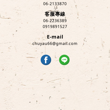
06-2133870
客服專線
06-2236389
0919891527
E-mail
chuyau66@gmail.com