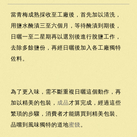
當青梅成熟採收至工廠後，首先加以清洗，
用鹽水醃漬三至六個月，等待醃漬到期後，
日曬一至二星期再以選別後進行脫鹽工作，
去除多餘鹽份，再經日曬後加入各工廠獨特
佐料。
為了更入味，需不斷重複日曬這個動作，再
加以精美的包裝，
成品
才算完成，經過這些
繁瑣的步驟，消費者才能購買到精美包裝、
品嚐到風味獨特的道地
蜜餞
。