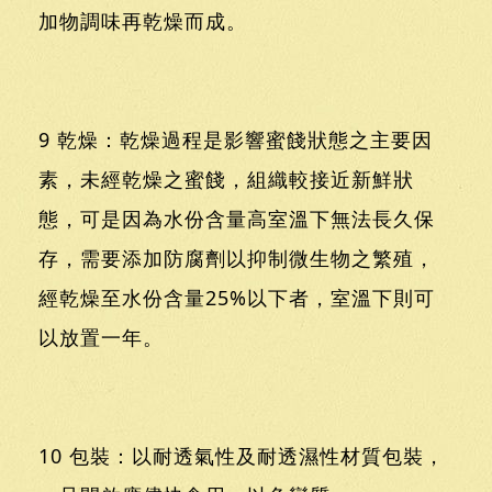
加物調味再乾燥而成。
9 乾燥：乾燥過程是影響蜜餞狀態之主要因
素，未經乾燥之蜜餞，組織較接近新鮮狀
態，可是因為水份含量高室溫下無法長久保
存，需要添加防腐劑以抑制微生物之繁殖，
經乾燥至水份含量25%以下者，室溫下則可
以放置一年。
10 包裝：以耐透氣性及耐透濕性材質包裝，