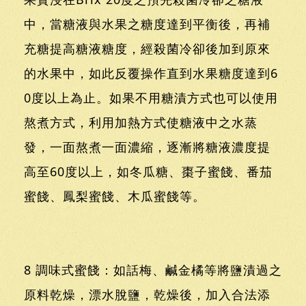
中，當糖液與水果之糖度達到平衡後，再補
充糖提高糖液糖度，經殺菌冷卻後加到原來
的水果中，如此反覆操作直到水果糖度達到6
0度以上為止。如果不用糖漬方式也可以使用
熬煮方式，利用加熱方式使糖液中之水蒸
發，一面熬煮一面濃縮，逐漸將糖液濃度提
高至60度以上，如冬瓜糖、棗子蜜餞、番茄
蜜餞、鳳梨蜜餞、木瓜蜜餞等。
8 調味式蜜餞：如話梅、鹹金橘等將鹽漬過之
原料乾燥，漂水脫鹽，乾燥後，加入合法添