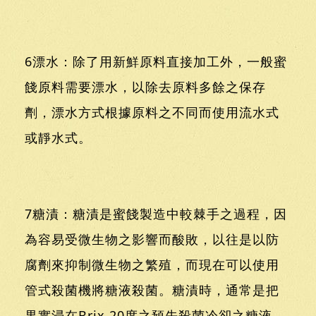
6漂水：除了用新鮮原料直接加工外，一般蜜
餞原料需要漂水，以除去原料多餘之保存
劑，漂水方式根據原料之不同而使用流水式
或靜水式。
7糖漬：糖漬是蜜餞製造中較棘手之過程，因
為容易受微生物之影響而酸敗，以往是以防
腐劑來抑制微生物之繁殖，而現在可以使用
管式殺菌機將糖液殺菌。糖漬時，通常是把
果實浸在Brix 20度之預先殺菌冷卻之糖液