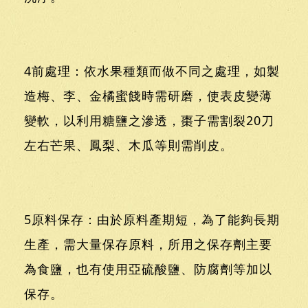
4前處理：依水果種類而做不同之處理，如製
造梅、李、金橘蜜餞時需研磨，使表皮變薄
變軟，以利用糖鹽之滲透，棗子需割裂20刀
左右芒果、鳳梨、木瓜等則需削皮。
5原料保存：由於原料產期短，為了能夠長期
生產，需大量保存原料，所用之保存劑主要
為食鹽，也有使用亞硫酸鹽、防腐劑等加以
保存。