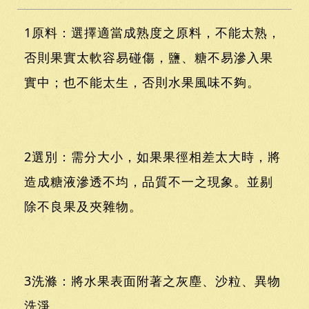
1原料：選擇適當成熟度之原料，不能太熟，
否則果實太軟容易碰傷，鹽、糖不易滲入果
實中；也不能太生，否則水果風味不夠。
2選別：需分大小，如果果徑相差太大時，將
造成糖液滲透不均，品質不一之現象。並剔
除不良果及夾雜物。
3洗滌：將水果表面附著之灰塵、沙粒、異物
洗淨。