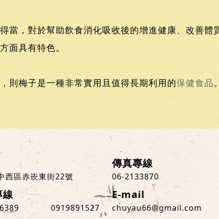
得當，對於幫助飲食消化吸收後的增進健康、改善體
方面具有特色。
，則梅子是一種非常實用且值得長期利用的
保健食品
傳真專線
中西區赤崁東街22號
06-2133870
專線
E-mail
36389
0919891527
chuyau66@gmail.com