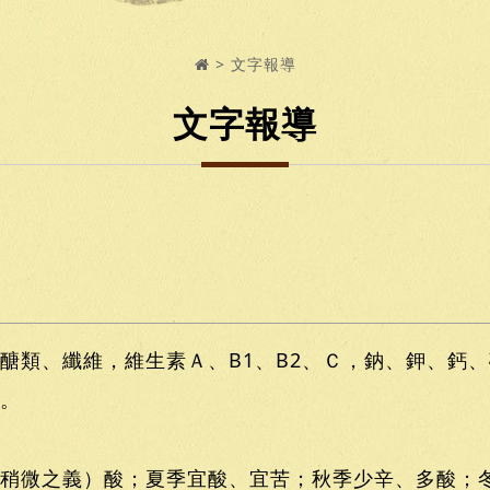
文字報導
文字報導
醣類、纖維，維生素Ａ、B1、B2、Ｃ，鈉、鉀、鈣
。
稍微之義）酸；夏季宜酸、宜苦；秋季少辛、多酸；