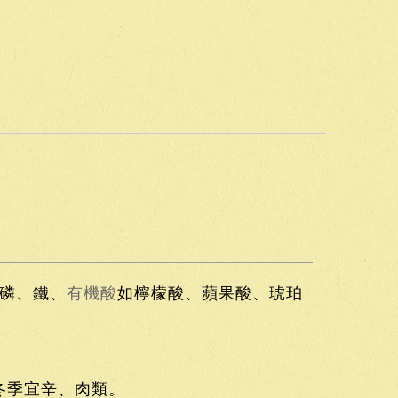
、磷、鐵、
有機酸
如檸檬酸、蘋果酸、琥珀
冬季宜辛、肉類。